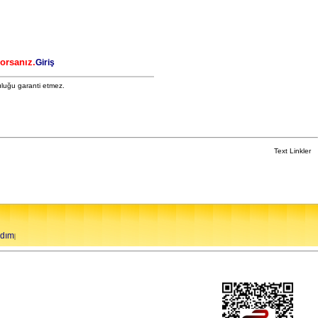
yorsanız.
Giriş
uluğu garanti etmez.
Text Linkler
rdım
|