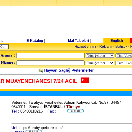
ıt
|
E-Katalog
|
Mal Talepleri
|
English
Hizmetlerimiz
-
Reklam
-
Istatistik
-
H
 Arama
:
- Hizmet
:
Hayvan Sağlığı-Veterinerler
R MUAYENEHANESI 7/24 ACIL
Veteriner, Tarabya, Ferahevler, Adnan Kahveci Cd. No:97, 34457
0540011 Sarıyer
İSTANBUL
/
Türkiye
Tel :
05400110216
Fax :
Url :
https://tarabyapetcare.com/