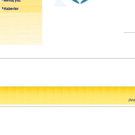
Mesaj yaz
Haberler
Ana
|