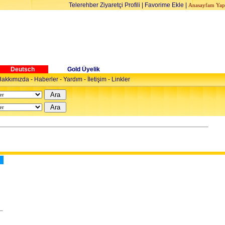
Telerehber Ziyaretçi Profili
|
Favorime Ekle
|
Anasayfam Yap
Deutsch
Gold Üyelik
akkımızda
-
Haberler
-
Yardım
-
İletişim
-
Linkler