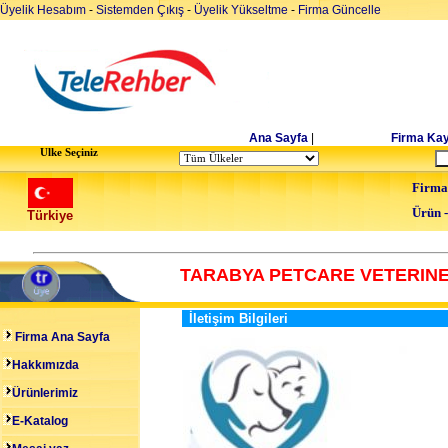
Üyelik Hesabım
-
Sistemden Çıkış
-
Üyelik Yükseltme
-
Firma Güncelle
Ana Sayfa
|
Firma Kay
Ulke Seçiniz
Firma
Ürün 
Türkiye
TARABYA PETCARE VETERINE
İletişim Bilgileri
Firma Ana Sayfa
Hakkımızda
Ürünlerimiz
E-Katalog