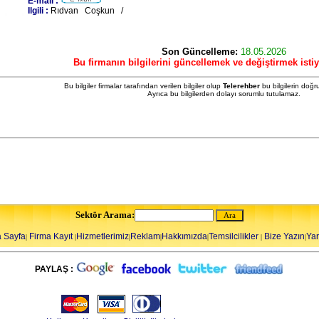
E-mail :
Ilgili :
Rıdvan Coşkun /
Son Güncelleme:
18.05.2026
Bu firmanın bilgilerini güncellemek ve değiştirmek isti
Bu bilgiler firmalar tarafından verilen bilgiler olup
Telerehber
bu bilgilerin doğr
Ayrıca bu bilgilerden dolayı sorumlu tutulamaz.
Sektör Arama:
 Sayfa
Firma Kayıt
Hizmetlerimiz
Reklam
Hakkımızda
Temsilcilikler
Bize Yazın
Ya
|
|
|
|
|
|
|
PAYLAŞ :