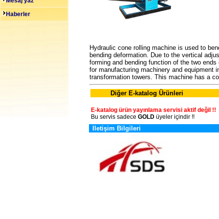
Mesaj yaz
Haberler
Hydraulic cone rolling machine is used to bend
bending deformation. Due to the vertical adjus
forming and bending function of the two ends o
for manufacturing machinery and equipment in
transformation towers. This machine has a com
Diğer E-katalog Ürünleri
E-katalog ürün yayınlama servisi aktif değil !!
Bu servis sadece
GOLD
üyeler içindir !!
Iletişim Bilgileri