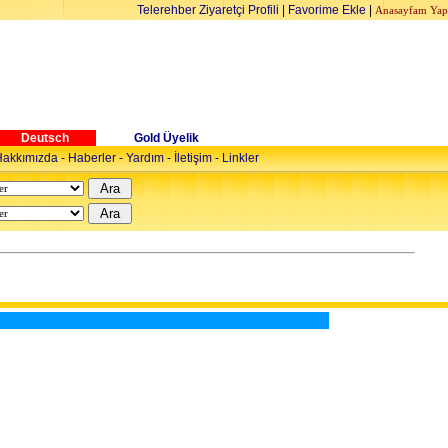
Telerehber Ziyaretçi Profili
|
Favorime Ekle
|
Anasayfam Yap
Deutsch
Gold Üyelik
akkımızda
-
Haberler
-
Yardım
-
İletişim
-
Linkler