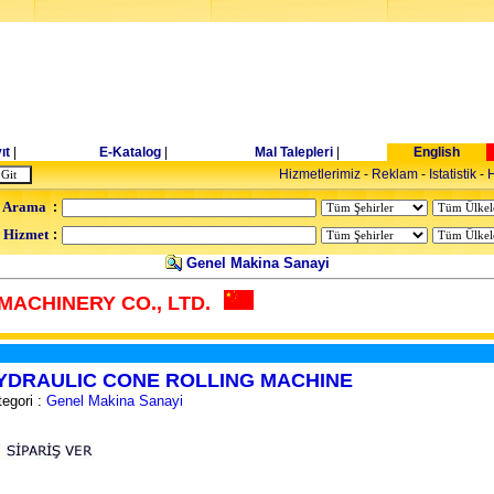
ıt
|
E-Katalog
|
Mal Talepleri
|
English
Hizmetlerimiz
-
Reklam
-
Istatistik
-
H
 Arama
:
- Hizmet
:
Genel Makina Sanayi
MACHINERY CO., LTD.
YDRAULIC CONE ROLLING MACHINE
egori :
Genel Makina Sanayi