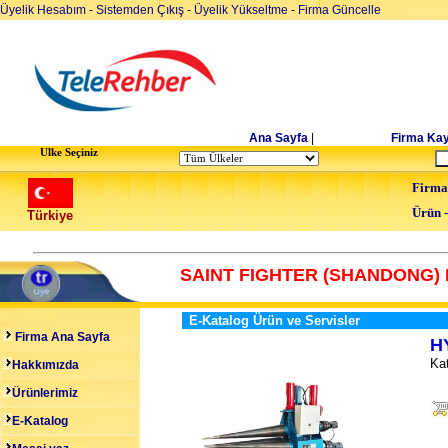
Üyelik Hesabım
-
Sistemden Çıkış
-
Üyelik Yükseltme
-
Firma Güncelle
Ana Sayfa
|
Firma Kay
Ulke Seçiniz
Firma
Ürün 
Türkiye
SAINT FIGHTER (SHANDONG) 
E-Katalog Ürün ve Servisler
Firma Ana Sayfa
H
Kat
Hakkımızda
Ürünlerimiz
E-Katalog