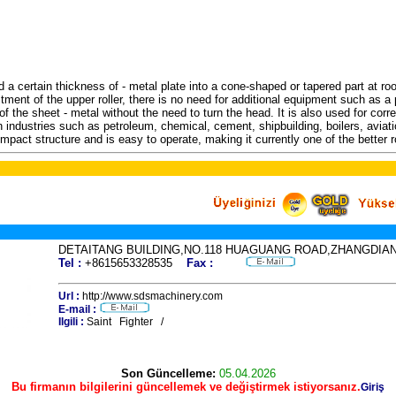
 a certain thickness of - metal plate into a cone-shaped or tapered part at roo
tment of the upper roller, there is no need for additional equipment such as 
f the sheet - metal without the need to turn the head. It is also used for corr
 industries such as petroleum, chemical, cement, shipbuilding, boilers, avia
pact structure and is easy to operate, making it currently one of the better r
DETAITANG BUILDING,NO.118 HUAGUANG ROAD,ZHANGDIAN
Tel :
+8615653328535
Fax :
Url :
http://www.sdsmachinery.com
E-mail :
Ilgili :
Saint Fighter /
Son Güncelleme:
05.04.2026
Bu firmanın bilgilerini güncellemek ve değiştirmek istiyorsanız.
Giriş