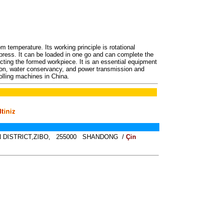
m temperature. Its working principle is rotational
a press. It can be loaded in one go and can complete the
ecting the formed workpiece. It is an essential equipment
tion, water conservancy, and power transmission and
olling machines in China.
 DISTRICT,ZIBO, 255000 SHANDONG /
Çin