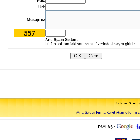
Fax:
Url:
Mesajınız
557
Anti-Spam Sistem.
Lütfen sol taraftaki sarı zemin üzerindeki sayıyı giriniz
Sektör Aram
Ana Sayfa
Firma Kayıt
Hizmetlerimiz
|
|
|
PAYLAŞ :