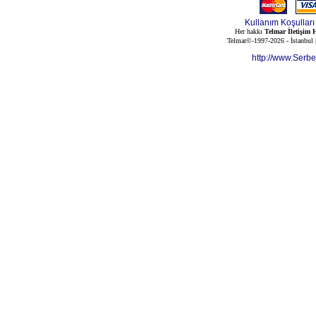
Kullanım Koşulları
Her hakkı
Telmar İletişim H
Telmar©-1997-2026 - İstanbul
http://www.Serb