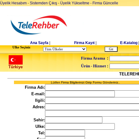
Üyelik Hesabım
-
Sistemden Çıkış
-
Üyelik Yükseltme
-
Firma Güncelle
Ana Sayfa
|
Firma Kayıt
|
E-Katalog
Ulke Seçiniz
Firma Arama
:
Ürün - Hizmet
:
Türkiye
TELEREH
Lütfen Firma Bilgilerinizi Girip Formu Gönderiniz..
Firma Adı:
E-mail:
Ilgili:
Adres:
Sehir:
Ulke:
Tel: