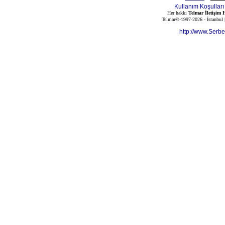
Kullanım Koşulları
Her hakkı
Telmar İletişim H
Telmar©-1997-2026 - İstanbul
http://www.Serb