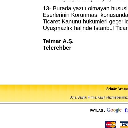
13- Burada yazılı olmayan hususla
Eserlerinin Korunması konusundaki
Ticaret Kanunu hükümleri geçerlid
Uyuşmazlık halinde Istanbul Ticare
Telmar A.Ş.
Telerehber
Sektör Aram
Ana Sayfa
Firma Kayıt
Hizmetlerimiz
|
|
|
PAYLAŞ :