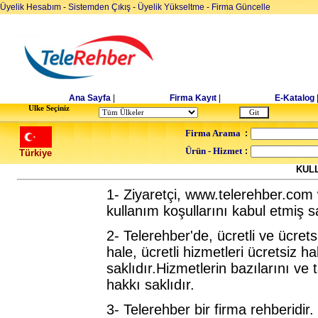
Üyelik Hesabım
-
Sistemden Çıkış
-
Üyelik Yükseltme
-
Firma Güncelle
Ana Sayfa
|
Firma Kayıt
|
E-Katalog
Ulke Seçiniz
Firma Arama
:
Ürün - Hizmet
:
Türkiye
KUL
1- Ziyaretçi, www.telerehber.com
kullanım koşullarını kabul etmiş sa
2- Telerehber'de, ücretli ve ücretsi
hale, ücretli hizmetleri ücretsiz 
saklıdır.Hizmetlerin bazılarını v
hakkı saklıdır.
3- Telerehber bir firma rehberidir.