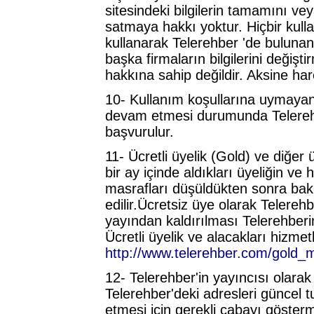
sitesindeki bilgilerin tamamını v
satmaya hakkı yoktur. Hiçbir kull
kullanarak Telerehber 'de buluna
başka firmaların bilgilerini değişt
hakkına sahip değildir. Aksine har
10- Kullanım koşullarına uymayanla
devam etmesi durumunda Telerehber
başvurulur.
11- Ücretli üyelik (Gold) ve diğer ü
bir ay içinde aldıkları üyeliğin ve 
masrafları düşüldükten sonra bakiy
edilir.Ücretsiz üye olarak Telere
yayından kaldırılması Telerehberin 
Ücretli üyelik ve alacakları hizmet
http://www.telerehber.com/gold
12- Telerehber'in yayıncısı olarak 
Telerehber'deki adresleri güncel 
etmesi için gerekli çabayı göster